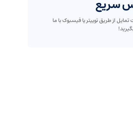
س سریع
تمایل از طریق توییتر یا فیسبوک با ما
یرید!