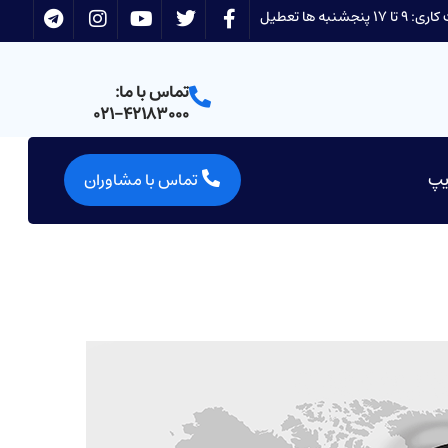
 17 پنجشنبه ها تعطیل
تماس با ما:
021-42183000
یپ
تماس با مشاوران