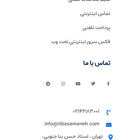
تماس اینترنتی
پرداخت تلفنی
فکس سرور اینترنتی تحت وب
تماس با ما
02142183001
info@tibasamaneh.com
تهران ، استاد حسن بنا جنوبی،