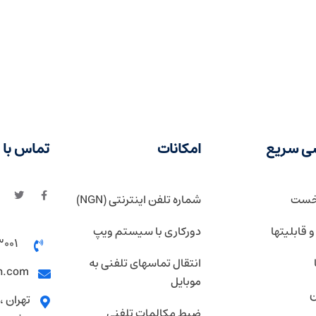
ی سریع
امکانات
تماس با م
خست
شماره تلفن اینترنتی (NGN)
 قابلیتها
دورکاری با سیستم ویپ
3001
انتقال تماسهای تلفنی به
h.com
موبایل
ن
تهران ،
ضبط مکالمات تلفنی