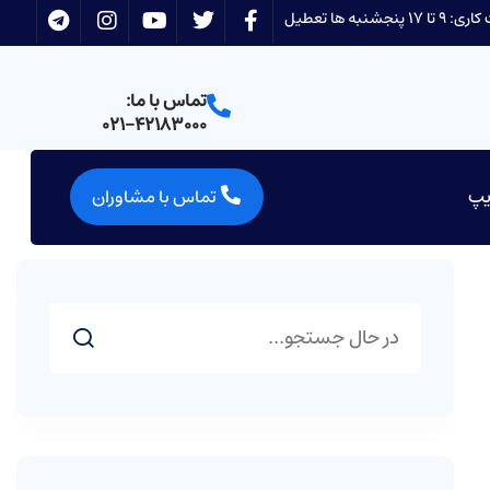
 17 پنجشنبه ها تعطیل
تماس با ما:
021-42183000
یپ
تماس با مشاوران