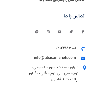
تماس با ما
02142183001
info@tibasamaneh.com
تهران ، استاد حسن بنا جنوبی،
کوچه سی سی ،کوچه قلی بیگیان
،پلاک 16 طبقه اول