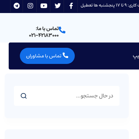
 17 پنجشنبه ها تعطیل
تماس با ما:
021-42183000
یپ
تماس با مشاوران