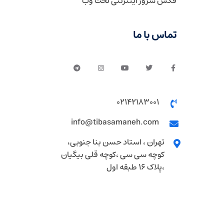
فکس سرور اینترنتی تحت وب
تماس با ما
02142183001
info@tibasamaneh.com
تهران ، استاد حسن بنا جنوبی،
کوچه سی سی ،کوچه قلی بیگیان
،پلاک 16 طبقه اول